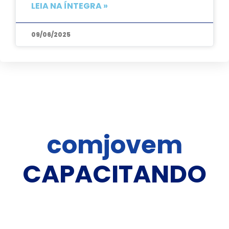
LEIA NA ÍNTEGRA »
09/06/2025
comjovem
C
A
P
A
C
I
T
A
N
D
O