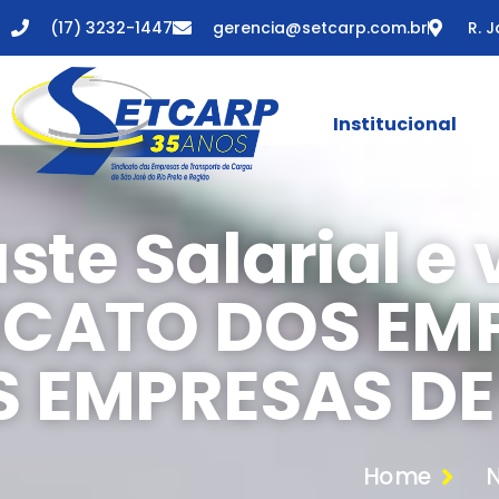
(17) 3232-1447
gerencia@setcarp.com.br
R. J
Institucional
ste Salarial e 
ICATO DOS EM
 EMPRESAS DE
Home
N