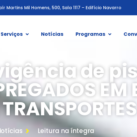
aír Martins Mil Homens, 500, Sala 1117 – Edifício Navarro
Serviços
Notícias
Programas
Conv
vigência de pis
PREGADOS EM 
 TRANSPORTES
otícias
Leitura na íntegra