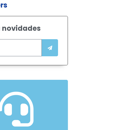
rs
 novidades