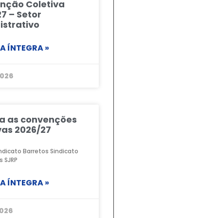
nção Coletiva
7 – Setor
strativo
NA ÍNTEGRA »
2026
ra as convenções
vas 2026/27
ndicato Barretos Sindicato
s SJRP
NA ÍNTEGRA »
026