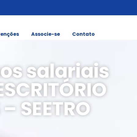
enções
Associe-se
Contato
os salariais
ESCRITÓRIO
 – SEETRO