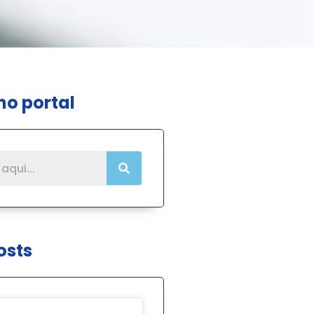
no portal
osts