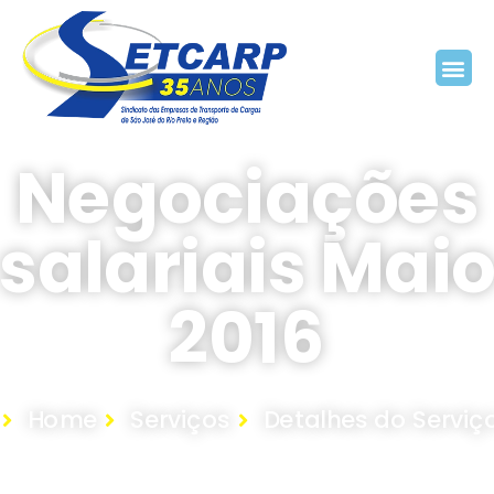
Negociações
salariais Mai
2016
Home
Serviços
Detalhes do Serviç