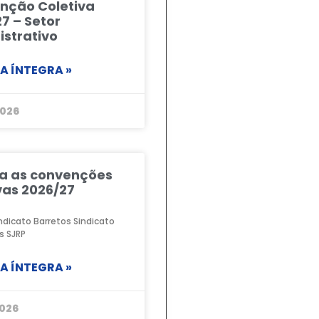
nção Coletiva
7 – Setor
strativo
NA ÍNTEGRA »
2026
ra as convenções
vas 2026/27
ndicato Barretos Sindicato
s SJRP
NA ÍNTEGRA »
026