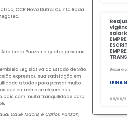
otrac; CCR Nova Dutra; Quinta Roda
Megatec.
Reajus
vigênc
salari
EMPRE
ESCRI
EMPRE
a Adalberto Panzan a quatro pessoas.
TRANS
embleia Legislativa do Estado de São
Baixar arq
casião expressou sua satisfação em
LEINA 
uilidade a todos para pensar muito
oas que entrem e se elejam nas
o país com muita tranquilidade para
09/06/2
se.
adual Cauê Macris e Carlos Panzan,