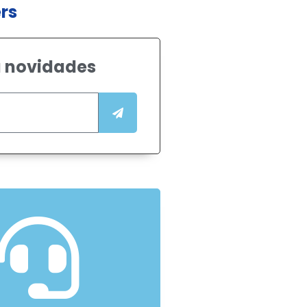
rs
 novidades