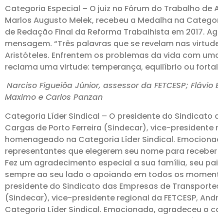
Categoria Especial – O juiz no Fórum do Trabalho de
Marlos Augusto Melek, recebeu a Medalha na Categori
de Redação Final da Reforma Trabalhista em 2017. A
mensagem. “Três palavras que se revelam nas virtu
Aristóteles. Enfrentem os problemas da vida com um
reclama uma virtude: temperança, equilíbrio ou fortal
Narciso Figueiôa Júnior, assessor da FETCESP; Flávio B
Maximo e Carlos Panzan
Categoria Líder Sindical – O presidente do Sindicat
Cargas de Porto Ferreira (Sindecar), vice-presidente r
homenageado na Categoria Líder Sindical. Emociona
representantes que elegerem seu nome para receber 
Fez um agradecimento especial a sua família, seu pai,
sempre ao seu lado o apoiando em todos os momento
presidente do Sindicato das Empresas de Transportes
(Sindecar), vice-presidente regional da FETCESP, And
Categoria Líder Sindical. Emocionado, agradeceu o 