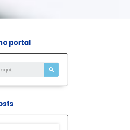
no portal
osts