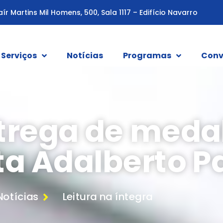
aír Martins Mil Homens, 500, Sala 1117 – Edifício Navarro
Serviços
Notícias
Programas
Conv
rega de medal
ta Adalberto 
Notícias
Leitura na íntegra