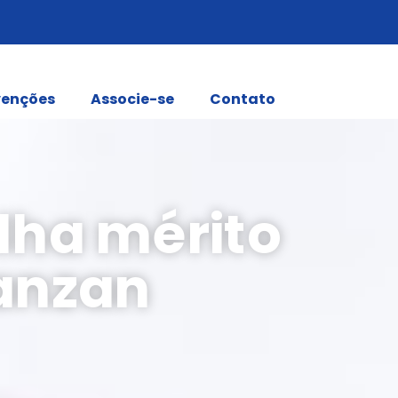
enções
Associe-se
Contato
ha mérito
Panzan