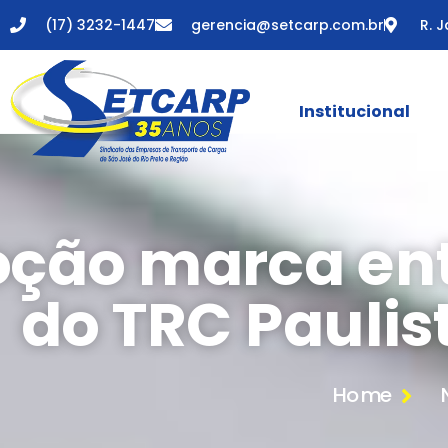
(17) 3232-1447
gerencia@setcarp.com.br
R. J
Institucional
ção marca ent
do TRC Paulis
Home