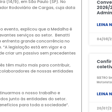
ra (14/9), em São Paulo (SP). No
Conve
2026/2
dor Rodoviário de Cargas, cuja data
Admini
LEINA 
do evento, explicou que a Medalha é
antes serviços ao setor. Benatti
04/08/
 enfrenta grande concorrência no
 “A legislação está em vigor e a
ode criar um passivo sem precedentes
Confi
s têm muito mais para contribuir,
coleti
 colaboradores de nossas entidades
SEETRO Si
Motorista
tinuarmos o nosso trabalho e
LEINA 
dos junto às entidades do setor.
efícios para toda a sociedade”.
20/07/2