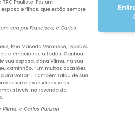
 TRC Paulista. Fez um
Entr
, esposa e filhos, que estão sempre
 com seu pai Francisco, e Carlos
ese, Ézio Macedo Veronese, recebeu
incero emocionou a todos. Ganhou
e sua esposa, dona Vilma, na sua
a seu caminhão. “Em muitas ocasiões
e para voltar”. Também falou de sua
rescesse e diversificasse os
ombustíveis, na revenda de
o.
 Vilma, e Carlos Panzan