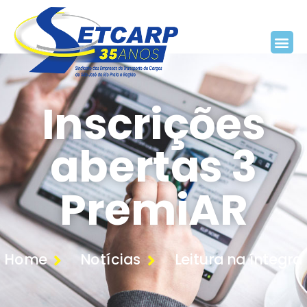
Inscrições
abertas 3
PremiAR
Home
Notícias
Leitura na íntegra