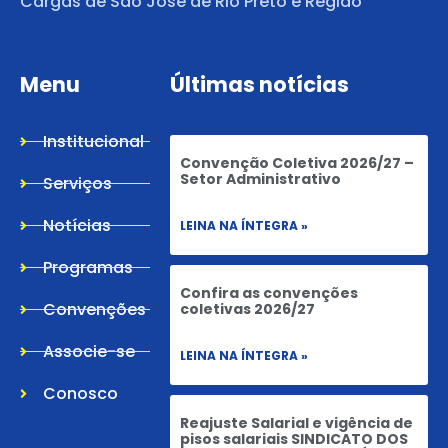
Cargas de São José de Rio Preto e Região
Menu
Últimas notícias
Institucional
Convenção Coletiva 2026/27 –
Setor Administrativo
Serviços
Notícias
LEINA NA ÍNTEGRA »
Programas
Confira as convenções
Convenções
coletivas 2026/27
Associe-se
LEINA NA ÍNTEGRA »
Conosco
Reajuste Salarial e vigência de
pisos salariais SINDICATO DOS