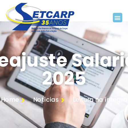
eajuste Salari
2025
Home
Notícias
Leitura na íntegra