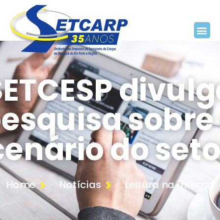
SETCESP divulg
esquisa sobre
cenário do seto
Home
Notícias
Leitura na íntegra