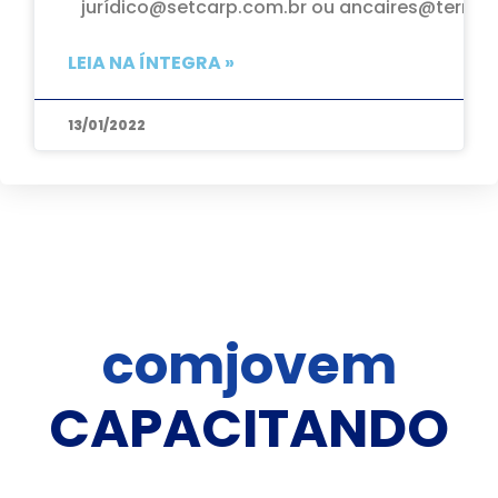
jurídico@setcarp.com.br ou ancaires@terra.c
LEIA NA ÍNTEGRA »
13/01/2022
comjovem
C
A
P
A
C
I
T
A
N
D
O