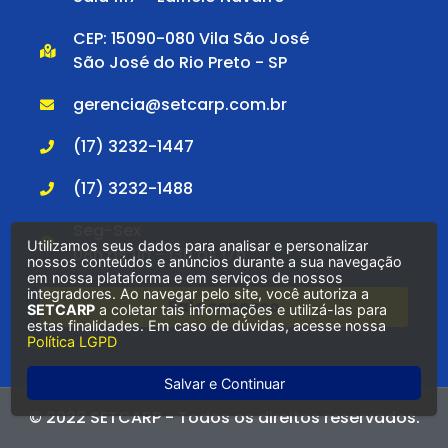
CEP: 15090-080 Vila São José
São José do Rio Preto - SP
gerencia@setcarp.com.br
(17) 3232-1447
(17) 3232-1488
Seg-Sex
Utilizamos seus dados para analisar e personalizar
08h às 11h - 13h às 17h
nossos conteúdos e anúncios durante a sua navegação
em nossa plataforma e em serviços de nossos
integradores. Ao navegar pelo site, você autoriza a
Fale conosco
SETCARP
a coletar tais informações e utilizá-las para
estas finalidades. Em caso de dúvidas, acesse nossa
Política LGPD
Salvar e Continuar
© 2022 SETCARP - Todos os direitos reservados.