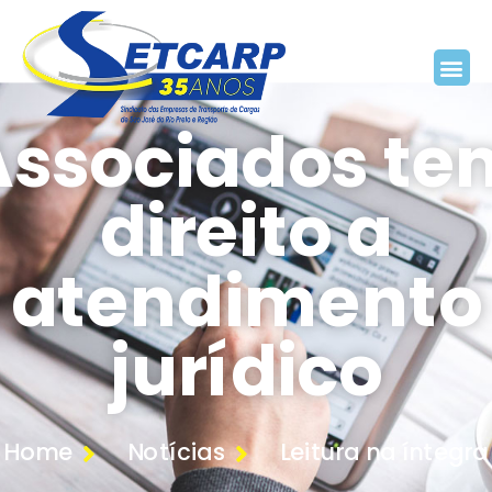
Associados te
direito a
atendimento
jurídico
Home
Notícias
Leitura na íntegra